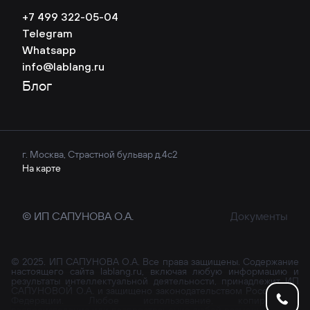
+7 499 322-05-04
Telegram
Whatsapp
info@lablang.ru
Блог
г. Москва, Страстной бульвар д.4с2
На карте
© ИП САПУНОВА О.А.
Документы
© 2025. ИП САПУНОВА О.А. Все права защищены. Содержание
настоящего сайта lablang.ru, включая любую информацию и
результаты интеллектуальной деятельности, принадлежит ИП
САПУНОВОЙ О.А. и защищено законодательством Российской
Федерации. Любое использование, копирование,
воспроизведение или распространение любой размещенной на