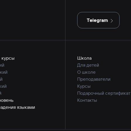
Telegram
 курсы
Школа
ий
Для детей
кий
О школе
й
Преподаватели
кий
Курсы
й
Подарочный сертификат
ровень
Контакты
ладения языками