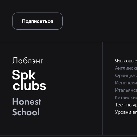
Подписаться
Языковые
Английск
Французс
Испански
Итальянс
Китайски
Тест на у
Уровни в