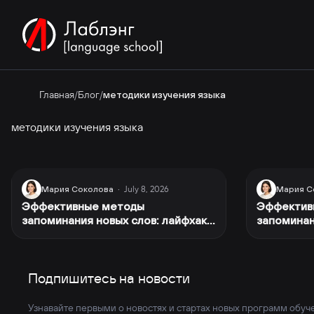
Главная
/
Блог
/
методики изучения языка
методики изучения языка
July 8, 2026
Мария Соколова
·
Мария С
Эффективные методы
Эффектив
запоминания новых слов: лайфхаки
запоминан
от преподавателя с 20-летним
лайфхаки 
опытом
Подпишитесь на новости
Узнавайте первыми о новостях и стартах новых программ обуч