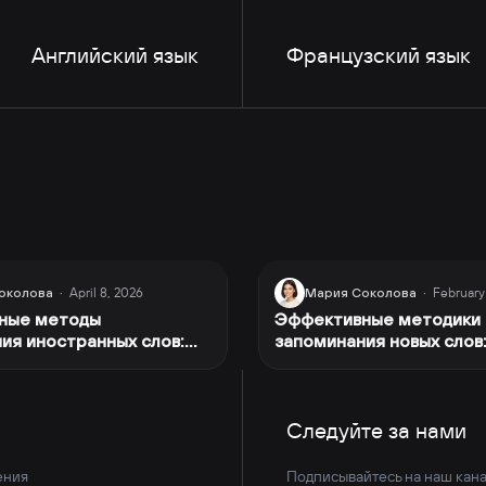
Английский язык
Французский язык
April 8, 2026
February
околова
·
Мария Соколова
·
ные методы
Эффективные методики
ия иностранных слов:
запоминания новых слов
от лингвиста
опыт преподавателя
Следуйте за нами
ения
Подписывайтесь на наш кана