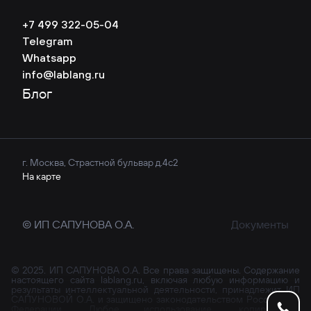
+7 499 322-05-04
Telegram
Whatsapp
info@lablang.ru
Блог
г. Москва, Страстной бульвар д.4с2
На карте
© ИП САПУНОВА О.А.
Документы
© 2025. ИП САПУНОВА О.А. Все права защищены. Содержание
настоящего сайта lablang.ru, включая любую информацию и
результаты интеллектуальной деятельности, принадлежит ИП
САПУНОВОЙ О.А. и защищено законодательством Российской
Федерации. Любое использование, копирование,