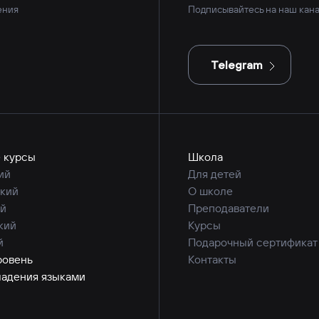
ения
Подписывайтесь на наш кана
Telegram
 курсы
Школа
ий
Для детей
кий
О школе
й
Преподаватели
кий
Курсы
й
Подарочный сертификат
ровень
Контакты
ладения языками