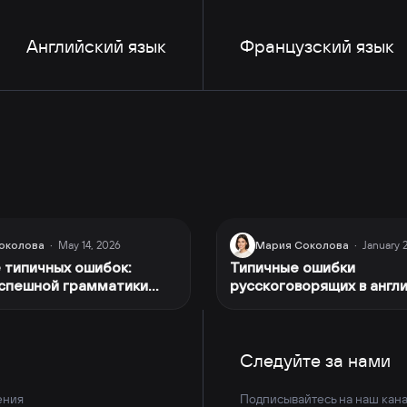
Английский язык
Французский язык
May 14, 2026
January 
околова
·
Мария Соколова
·
 типичных ошибок:
Типичные ошибки
спешной грамматики
русскоговорящих в англ
го языка для
речи
чных учеников
Следуйте за нами
ения
Подписывайтесь на наш кана