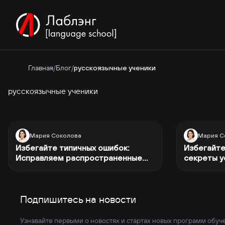
Главная
/
Блог
/
русскоязычные ученики
русскоязычные ученики
Мария Соколова
Мария С
Избегайте типичных ошибок:
Избегайте
Исправляем распространенные
секреты у
ошибки русскоговорящих в
английско
испанском языке
русскоязы
Подпишитесь на новости
Узнавайте первыми о новостях и стартах новых программ обуч