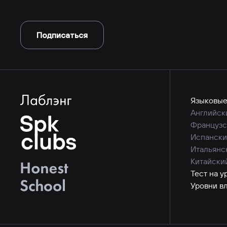
Подписаться
Языковые
Английск
Французс
Испански
Итальянс
Китайски
Тест на у
Уровни в