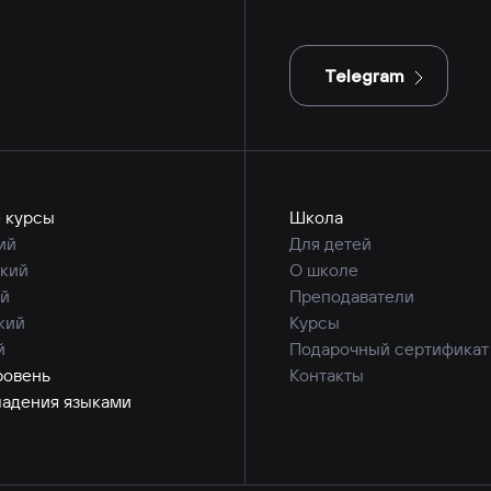
Telegram
 курсы
Школа
ий
Для детей
кий
О школе
й
Преподаватели
кий
Курсы
й
Подарочный сертификат
ровень
Контакты
ладения языками