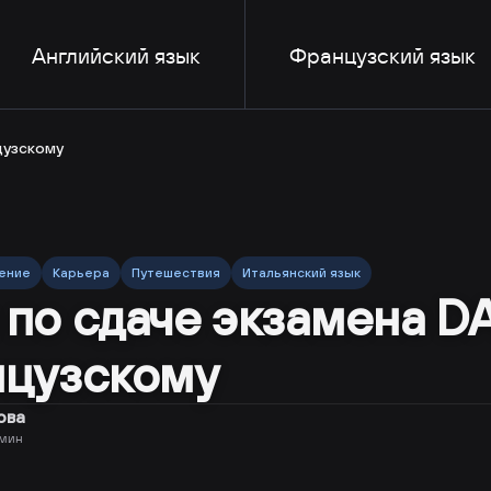
Английский язык
Французский язык
цузскому
ение
Карьера
Путешествия
Итальянский язык
по сдаче экзамена DA
нцузскому
ова
мин