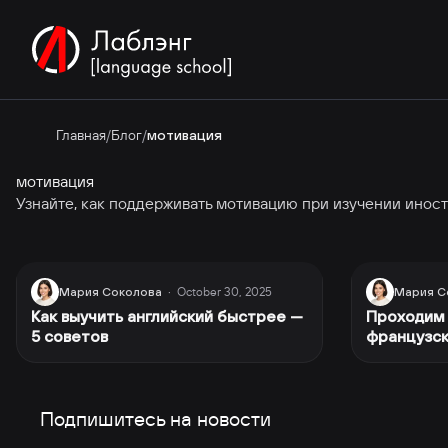
Главная
/
Блог
/
мотивация
мотивация
Узнайте, как поддерживать мотивацию при изучении иностр
October 30, 2025
Мария Соколова
·
Мария С
Как выучить английский быстрее —
Проходим 
5 советов
французск
отправляе
Подпишитесь на новости