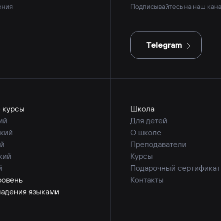
ения
Подписывайтесь на наш кана
Telegram
 курсы
Школа
ий
Для детей
кий
О школе
й
Преподаватели
кий
Курсы
й
Подарочный сертификат
ровень
Контакты
ладения языками