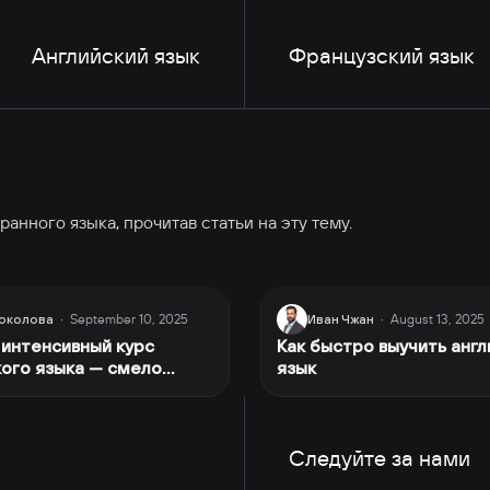
Английский язык
Французский язык
анного языка, прочитав статьи на эту тему.
September 10, 2025
August 13, 2025
околова
·
Иван Чжан
·
интенсивный курс
Как быстро выучить англ
ого языка — смело
язык
мся во Францию!
Следуйте за нами