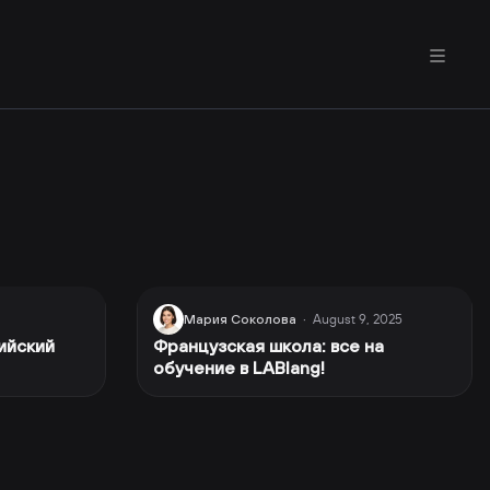
August 9, 2025
Мария Соколова
·
ийский
Французская школа: все на
обучение в LABlang!