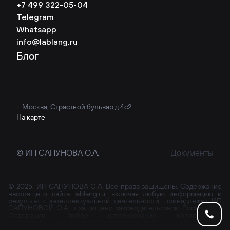
+7 499 322-05-04
Telegram
Whatsapp
info@lablang.ru
Блог
г. Москва, Страстной бульвар д.4с2
На карте
© ИП САПУНОВА О.А.
Документы
© 2025. ИП САПУНОВА О.А. Все права защищены. Содержание
настоящего сайта lablang.ru, включая любую информацию и
результаты интеллектуальной деятельности, принадлежит ИП
САПУНОВОЙ О.А. и защищено законодательством Российской
Федерации. Любое использование, копирование,
воспроизведение или распространение любой размещенной на
настоящем сайте информации, материалов и/или их частей не