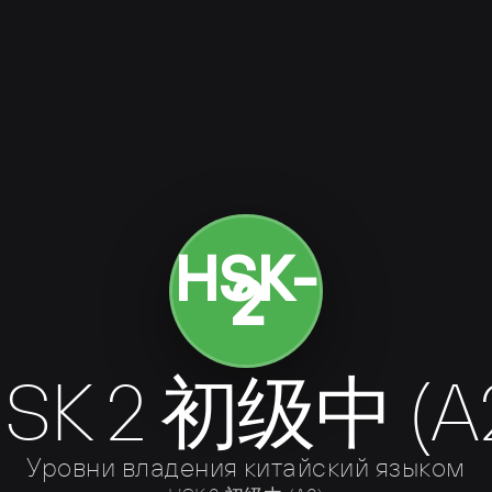
HSK-
2
SK 2 初级中 (A
Уровни владения китайский языком