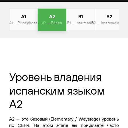
A1
A2
B1
B2
A1 — Principiante
A2 — Básico
B1 — Intermedio
B2 — Intermedio alto
C
Уровень владения
испанским языком
A2
A2 — это базовый (Elementary / Waystage) уровень
по CEFR. На этом этапе вы понимаете часто